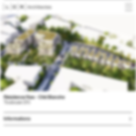
Projets
Agence
Actualités
Contact
Résidence Nao - Cité Blanche
Toulouse (31)
Informations
Lieu