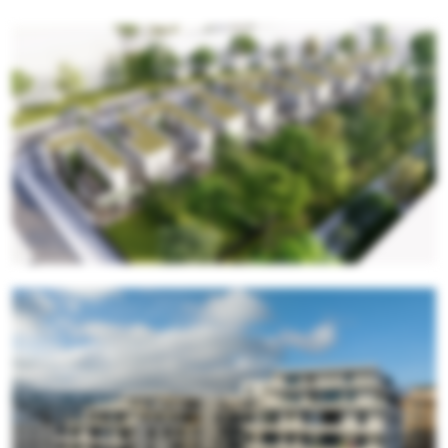
Toulouse (31)
Promoteur
Aménageur
Architecte Mandataire
Bureaux d'études
Spécialiste
Dates
Surface
Coût des travaux HT
Type de mission