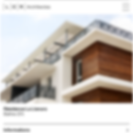
Projets
Agence
Actualités
Contact
Résidence La Llanura
Balma (31)
Informations